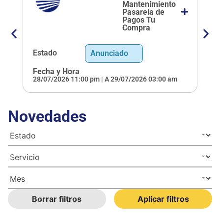
Mantenimiento
Pasarela de
Pagos Tu
Compra
E
Estado
Anunciado
F
Fecha y Hora
09
28/07/2026 11:00 pm | A 29/07/2026 03:00 am
Novedades
Borrar filtros
Aplicar filtros