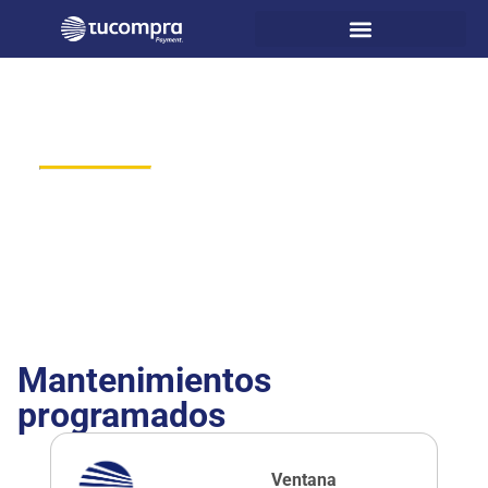
Status
Refleja el estado operativo
en tiempo real de nuestra
plataforma de pagos,
incluyendo la conectividad
con entidades financieras,
PSE y demás aliados
externos.
Mantenimientos
programados
Ventana